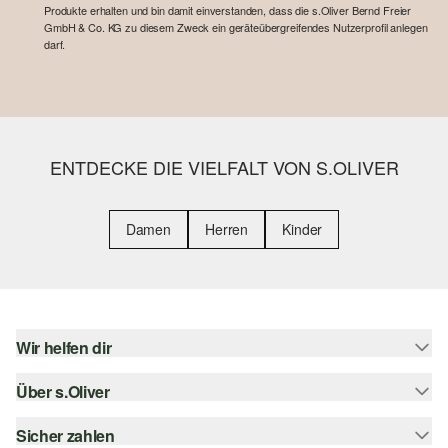
Produkte erhalten und bin damit einverstanden, dass die s.Oliver Bernd Freier
GmbH & Co. KG zu diesem Zweck ein geräteübergreifendes Nutzerprofil anlegen
darf.
ENTDECKE DIE VIELFALT VON S.OLIVER
Damen
Herren
Kinder
Wir helfen dir
Über s.Oliver
Hilfe & FAQ
Größenberatung
Sicher zahlen
s.Oliver Magazin