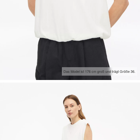
Das Model ist 176 cm groß und trägt Größe 36.