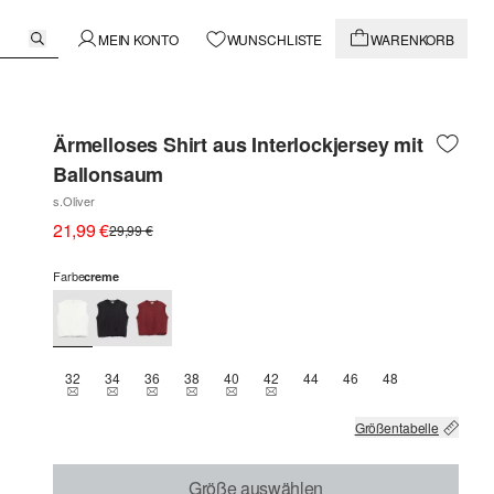
MEIN KONTO
WUNSCHLISTE
WARENKORB
Ärmelloses Shirt aus Interlockjersey mit
Ballonsaum
s.Oliver
21,99 €
29,99 €
Farbe
creme
32
34
36
38
40
42
44
46
48
THIS SIZE IS CURRENTLY OUT OF STOCK
THIS SIZE IS CURRENTLY OUT OF STOCK
THIS SIZE IS CURRENTLY OUT OF STOCK
THIS SIZE IS CURRENTLY OUT OF STOCK
THIS SIZE IS CURRENTLY OUT OF STOCK
THIS SIZE IS CURRENTLY OUT OF 
Größentabelle
Größe auswählen