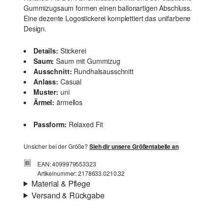
Gummizugsaum formen einen ballonartigen Abschluss.
Eine dezente Logostickerei komplettiert das unifarbene
Design.
Details:
Stickerei
Saum:
Saum mit Gummizug
Ausschnitt:
Rundhalsausschnitt
Anlass:
Casual
Muster:
uni
Ärmel:
ärmellos
Passform:
Relaxed Fit
Unsicher bei der Größe?
Sieh dir unsere Größentabelle an
EAN: 4099979553323
Artikelnummer: 2178633.0210.32
Material & Pflege
Versand & Rückgabe
Stoff:
Interlockjersey
Versand
Eigenschaft:
weich
Für Gast und Fashion Card Kunden fallen Versandkosten