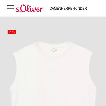
DAMEN
HERREN
KINDER
-26%