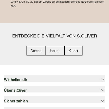
GmbH & Co. KG zu diesem Zweck ein geräteübergreifendes Nutzerprofil anlegen
darf.
ENTDECKE DIE VIELFALT VON S.OLIVER
Damen
Herren
Kinder
Wir helfen dir
Über s.Oliver
Hilfe & FAQ
Größenberatung
Sicher zahlen
s.Oliver Magazin
Rückgabe