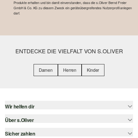
Produkte erhalten und bin damit einverstanden, dass die s.Oliver Bernd Freier
GmbH & Co. KG zu diesem Zweck ein geräteübergreifendes Nutzerprofil anlegen
darf.
ENTDECKE DIE VIELFALT VON S.OLIVER
Damen
Herren
Kinder
Wir helfen dir
Über s.Oliver
Hilfe & FAQ
Größenberatung
Sicher zahlen
s.Oliver Magazin