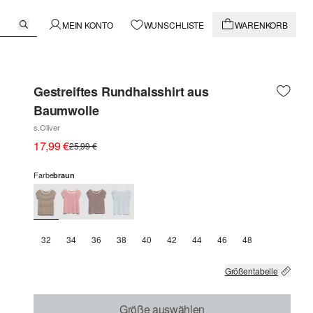
MEIN KONTO
WUNSCHLISTE
WARENKORB
Gestreiftes Rundhalsshirt aus
Baumwolle
s.Oliver
17,99 €
25,99 €
Farbe
braun
32
34
36
38
40
42
44
46
48
Größentabelle
Größe auswählen