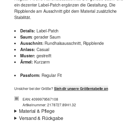
ein dezenter Label-Patch ergänzen die Gestaltung. Die
Rippblende am Ausschnitt gibt dem Material zusätzliche
Stabilität.
Details:
Label-Patch
Saum:
gerader Saum
Ausschnitt:
Rundhalsausschnitt, Rippblende
Anlass:
Casual
Muster:
gestreift
Ärmel:
Kurzarm
Passform:
Regular Fit
Unsicher bei der Größe?
Sieh dir unsere Größentabelle an
EAN: 4099979567108
Artikelnummer: 2178727.89H1.32
Material & Pflege
Versand & Rückgabe
Stoff:
Jersey
Versand
Eigenschaft:
weich
Für Gast und Fashion Card Kunden fallen Versandkosten