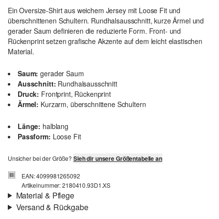
Ein Oversize-Shirt aus weichem Jersey mit Loose Fit und
überschnittenen Schultern. Rundhalsausschnitt, kurze Ärmel und
gerader Saum definieren die reduzierte Form. Front- und
Rückenprint setzen grafische Akzente auf dem leicht elastischen
Material.
Saum:
gerader Saum
Ausschnitt:
Rundhalsausschnitt
Druck:
Frontprint, Rückenprint
Ärmel:
Kurzarm, überschnittene Schultern
Länge:
halblang
Passform:
Loose Fit
Unsicher bei der Größe?
Sieh dir unsere Größentabelle an
EAN: 4099981265092
Artikelnummer: 2180410.93D1.XS
Material & Pflege
Versand & Rückgabe
Stoff:
Jersey