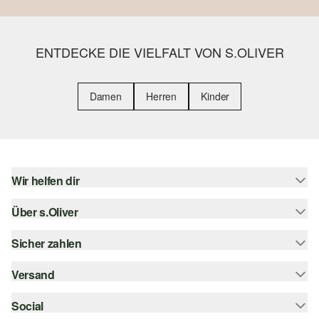
ENTDECKE DIE VIELFALT VON S.OLIVER
Damen
Herren
Kinder
Wir helfen dir
Über s.Oliver
Hilfe & FAQ
Größenberatung
Sicher zahlen
s.Oliver Magazin
Rückgabe
Whatsapp
Versand
Rechnung
Barrierefreiheitserklärung
s.Oliver Card
Kreditkarte
Social
Sendungsverfolgung
Top-Kategorien
Digitale Geschenkkarte