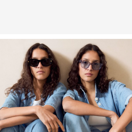
an uns zurückzusenden.
Weitere Informationen sind unserer „
Hilfe & FAQ
“ Seite zu
entnehmen.
Deine Retoure kannst du
HIER
online anmelden.