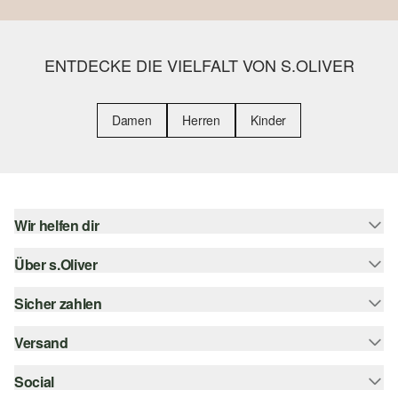
ENTDECKE DIE VIELFALT VON S.OLIVER
Damen
Herren
Kinder
Wir helfen dir
Über s.Oliver
Hilfe & FAQ
Größenberatung
Sicher zahlen
s.Oliver Magazin
Rückgabe
Whatsapp
Versand
Rechnung
Barrierefreiheitserklärung
s.Oliver Card
Kreditkarte
Social
Sendungsverfolgung
Top-Kategorien
Digitale Geschenkkarte