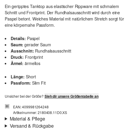
Ein geripptes Tanktop aus elastischer Rippware mit schmalem
Schnitt und Frontprint. Der Rundhalsausschnitt wird durch eine
Paspel betont. Weiches Material mit natürlichem Stretch sorgt für
eine körpernahe Passform.
Details:
Paspel
Saum:
gerader Saum
Ausschnitt:
Rundhalsausschnitt
Druck:
Frontprint
Ärmel:
ärmellos
Länge:
Short
Passform:
Slim Fit
Unsicher bei der Größe?
Sieh dir unsere Größentabelle an
EAN: 4099981264248
Artikelnummer: 2180408.11D0.XS
Material & Pflege
Versand & Rückgabe
Stoff:
Rippware