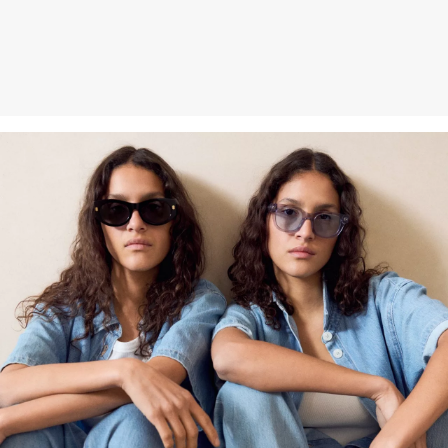
an uns zurückzusenden.
Weitere Informationen sind unserer „
Hilfe & FAQ
“ Seite zu
entnehmen.
Deine Retoure kannst du
HIER
online anmelden.