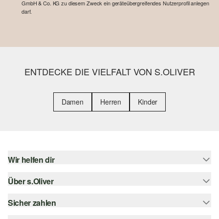
GmbH & Co. KG zu diesem Zweck ein geräteübergreifendes Nutzerprofil anlegen
darf.
ENTDECKE DIE VIELFALT VON S.OLIVER
Damen
Herren
Kinder
Wir helfen dir
Über s.Oliver
Hilfe & FAQ
Größenberatung
Sicher zahlen
s.Oliver Magazin
Rückgabe