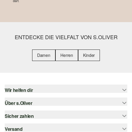
darf.
ENTDECKE DIE VIELFALT VON S.OLIVER
Damen
Herren
Kinder
Wir helfen dir
Über s.Oliver
Hilfe & FAQ
Größenberatung
Sicher zahlen
s.Oliver Magazin
Rückgabe
Whatsapp
Versand
Rechnung