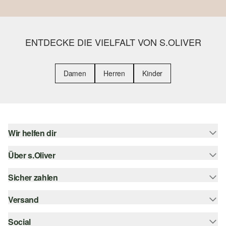
ENTDECKE DIE VIELFALT VON S.OLIVER
Damen
Herren
Kinder
Wir helfen dir
Über s.Oliver
Hilfe & FAQ
Größenberatung
Sicher zahlen
s.Oliver Magazin
Rückgabe
Whatsapp
Versand
Rechnung
Barrierefreiheitserklärung
s.Oliver Card
Kreditkarte
Social
Sendungsverfolgung
Top-Kategorien