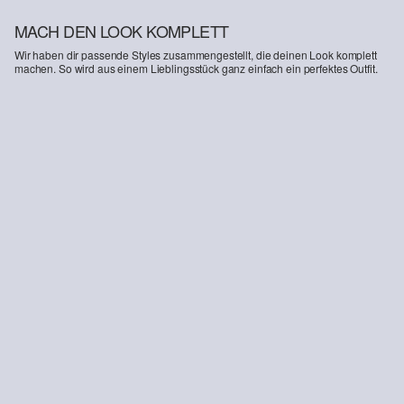
MACH DEN LOOK KOMPLETT
Wir haben dir passende Styles zusammengestellt, die deinen Look komplett
machen. So wird aus einem Lieblingsstück ganz einfach ein perfektes Outfit.
-14%
Jeans Suri / High Rise / Wide Fit / Elastikbund
59,99 €
69,99 €