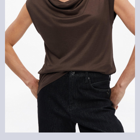
Kunden. Für VIP Kunden entfällt die Rückgabegebühr. Die
Versandkosten für die Rücklieferung werden vom
Rückerstattungsbetrag abgezogen.
Rückgabefrist
Gastkunden können ihre Artikel innerhalb von 14 Tagen nach
Erhalt der Ware an uns zurückschicken. Fashion Card und VIP
Kunden haben nach Erhalt der Ware 30 Tage Zeit, um ihre Artikel
an uns zurückzusenden.
Weitere Informationen sind unserer „
Hilfe & FAQ
“ Seite zu
entnehmen.
Deine Retoure kannst du
HIER
online anmelden.