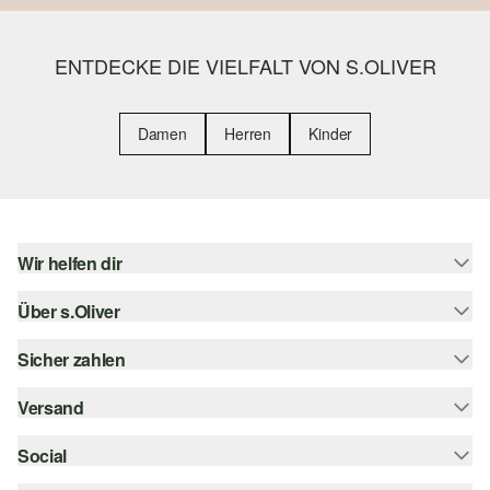
ENTDECKE DIE VIELFALT VON S.OLIVER
Damen
Herren
Kinder
Wir helfen dir
Über s.Oliver
Hilfe & FAQ
Größenberatung
Sicher zahlen
s.Oliver Magazin
Rückgabe
Whatsapp
Versand
Rechnung
Barrierefreiheitserklärung
s.Oliver Card
Kreditkarte
Social
Sendungsverfolgung
Top-Kategorien
Digitale Geschenkkarte
PayPal