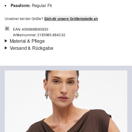
Passform:
Regular Fit
Unsicher bei der Größe?
Sieh dir unsere Größentabelle an
EAN: 4069898085830
Artikelnummer: 2185985.8840.32
Material & Pflege
Versand & Rückgabe
Stoff:
Jersey
Versand
Für Gast und Fashion Card Kunden fallen Versandkosten für eine
Standardlieferung einer Bestellung in Höhe von 3,95 € an. Fashion
Card Kunden profitieren von kostenfreier Standardlieferung ab
einem Mindestbestellwert in Höhe von 149,00 € (bei einem
geringeren Bestellwert betragen die Versandkosten für eine
Chlorbleiche nicht möglich
Standardlieferung ebenfalls 3,95 €). Für VIP Kunden entfallen die
Nicht für den Trockner geeignet
Versandkosten.
Schonwaschgang 30°
Keine chemische Reinigung möglich
Rückgabe
Mäßig heiß bügeln
Die Rückgabegebühr beträgt 2,99 € für Gast und Fashion Card