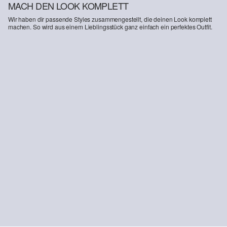
MACH DEN LOOK KOMPLETT
Wir haben dir passende Styles zusammengestellt, die deinen Look komplett
machen. So wird aus einem Lieblingsstück ganz einfach ein perfektes Outfit.
-15%
Jeans Suri / High Rise / Wide Leg / Naht-Detail
84,99 €
99,99 €